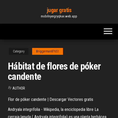
Skip
jugar gratis
to
mobilnyeigryqkax.web.app
the
content
Category
Briggerman87651
Hábitat de flores de póker
candente
By
AUTHOR
Flor de póker candente | Descargar Vectores gratis
Andryala integrifolia - Wikipedia, la enciclopedia libre La
cerraja lanuda ( Andryala integrifolia) es una planta herbácea