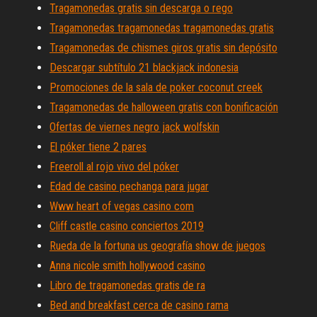
Tragamonedas gratis sin descarga o rego
Tragamonedas tragamonedas tragamonedas gratis
Tragamonedas de chismes giros gratis sin depósito
Descargar subtítulo 21 blackjack indonesia
Promociones de la sala de poker coconut creek
Tragamonedas de halloween gratis con bonificación
Ofertas de viernes negro jack wolfskin
El póker tiene 2 pares
Freeroll al rojo vivo del póker
Edad de casino pechanga para jugar
Www heart of vegas casino com
Cliff castle casino conciertos 2019
Rueda de la fortuna us geografía show de juegos
Anna nicole smith hollywood casino
Libro de tragamonedas gratis de ra
Bed and breakfast cerca de casino rama