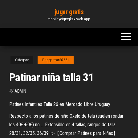
Skip
jugar gratis
to
mobilnyeigryqkax.web.app
the
content
Category
Briggerman87651
Patinar niña talla 31
By
ADMIN
Patines Infantiles Talla 26 en Mercado Libre Uruguay
Respecto a los patines de niño Oxelo de tela (suelen rondar
los 40€-60€) no ... Extensible en 4 tallas, rangos de talla:
28/31, 32/35, 36/39. ▷【Comprar Patines para Niñas】