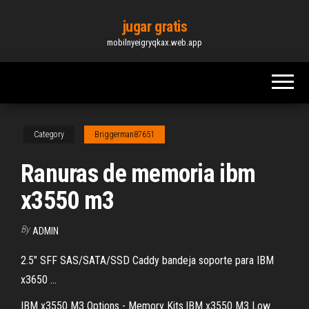
Skip
jugar gratis
to
mobilnyeigryqkax.web.app
the
content
Category
Briggerman87651
Ranuras de memoria ibm
x3550 m3
By
ADMIN
2.5" SFF SAS/SATA/SSD Caddy bandeja soporte para IBM
x3650 ...
IBM x3550 M3 Options - Memory Kits.IBM x3550 M3 Low