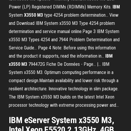
Power (LP) Registered DIMMs (RDIMMs) Memory Kits.
IBM
System
X
3550
M
3
type 4254 problem determination... View
and Download IBM System x3550 M3 Type 4254 problem
determination and service manual online.Page 3 IBM System
x3550 M3 Types 4254 and 7944 Problem Determination and
Service Guide... Page 4 Note: Before using this information
and the product it supports, read the information in...
IBM
x
3550
M
3
794472G Fiche De Données - Page... |… IBM
System x3550 M3. Optimum computing performance in a
compact design.Maintain availability and lower risk through a
resilient architecture. Innovative technology in slim package.
The IBM System x3550 M3 builds on the latest Intel Xeon
processor technology with extreme processing power and...
IBM eServer System x3550 M3,
Intel Xeon E5520 2.13GHz, 4GB