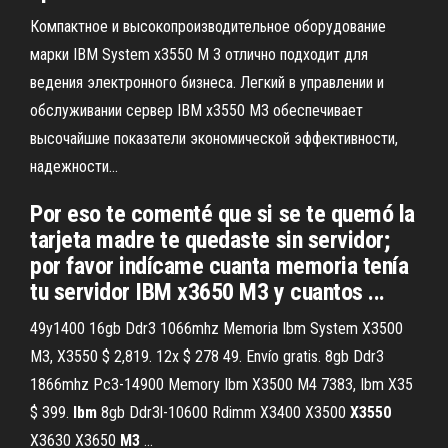
Компактное и высокопроизводительное оборудование
марки IBM System x3550 M 3 отлично подходит для
ведения электронного бизнеса. Легкий в управлении и
обслуживании сервер IBM x3550 M3 обеспечивает
высочайшие показатели экономической эффективности,
надежности...
Por eso te comenté que si se te quemó la
tarjeta madre te quedaste sin servidor;
por favor indícame cuanta memoria tenía
tu servidor IBM x3650 M3 y cuantos ...
49y1400 16gb Ddr3 1066mhz Memoria Ibm System X3500
M3, X3550 $ 2,819. 12x $ 278 49. Envío gratis. 8gb Ddr3
1866mhz Pc3-14900 Memory Ibm X3500 M4 7383, Ibm X35
$ 399.
Ibm
8gb Ddr3l-10600 Rdimm X3400 X3500
X3550
X3630 X3650
M3
...