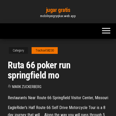
Skip
jugar gratis
to
mobilnyeigryqkax.web.app
the
content
Category
Trachsel58230
Ruta 66 poker run
springfield mo
By
MARK ZUCKERBERG
Restaurants Near Route 66 Springfield Visitor Center, Missouri
EagleRider's Half Route 66 Self Drive Motorcycle Tour is a 8
day journey that will ... Along the way you will pass through 5