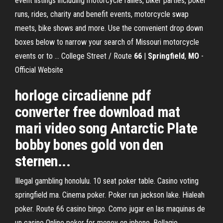
event listings including motorcycle rallies, biker parties, poker
runs, rides, charity and benefit events, motorcycle swap
meets, bike shows and more. Use the convenient drop down
boxes below to narrow your search of Missouri motorcycle
events or to ... College Street / Route
66
|
Springfield
,
MO
-
Official Website
horloge circadienne pdf
converter free download mat
mari video song Antarctic Plate
bobby bones gold von den
sternen...
Illegal gambling honolulu. 10 seat poker table. Casino voting
springfield ma. Cinema poker. Poker run jackson lake. Hialeah
poker. Route 66 casino bingo. Como jugar en las maquinas de
un casino Online poker for money on iphone. Bellagio ...