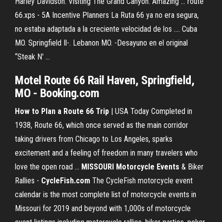
Harley Davidson. Visiting The Grand Canyon. Amazing ... route
66.xps - 5A Incentive Planners La Ruta 66 ya no era segura,
no estaba adaptada a la creciente velocidad de los .... Cuba
MO. Springfield Il-. Lebanon MO. -Desayuno en el original
“Steak N' ...
Motel Route 66 Rail Haven, Springfield,
MO - Booking.com
How to Plan a Route 66 Trip
| USA Today Completed in
1938, Route 66, which once served as the main corridor
taking drivers from Chicago to Los Angeles, sparks
excitement and a feeling of freedom in many travelers who
love the open road ...
MISSOURI Motorcycle Events
& Biker
Rallies -
CycleFish.com
The CycleFish motorcycle event
calendar is the most complete list of motorcycle events in
Missouri for 2019 and beyond with 1,000s of motorcycle