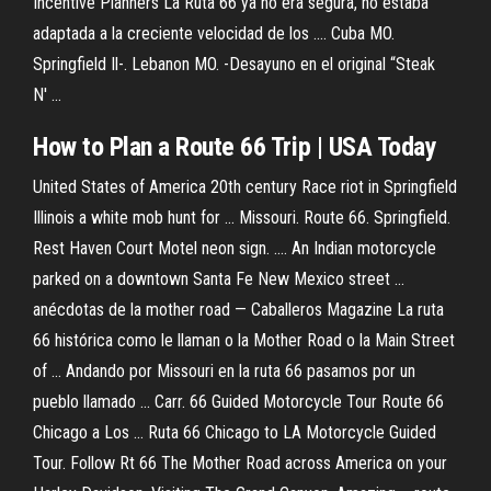
Incentive Planners La Ruta 66 ya no era segura, no estaba
adaptada a la creciente velocidad de los .... Cuba MO.
Springfield Il-. Lebanon MO. -Desayuno en el original “Steak
N' ...
How to Plan a Route 66 Trip
| USA Today
United States of America 20th century Race riot in Springfield
Illinois a white mob hunt for ... Missouri. Route 66. Springfield.
Rest Haven Court Motel neon sign. .... An Indian motorcycle
parked on a downtown Santa Fe New Mexico street ...
anécdotas de la mother road — Caballeros Magazine La ruta
66 histórica como le llaman o la Mother Road o la Main Street
of ... Andando por Missouri en la ruta 66 pasamos por un
pueblo llamado ... Carr. 66 Guided Motorcycle Tour Route 66
Chicago a Los ... Ruta 66 Chicago to LA Motorcycle Guided
Tour. Follow Rt 66 The Mother Road across America on your