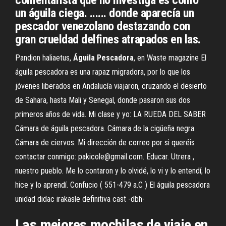
comentarista que no investiga es como
un águila ciega. ...... donde aparecía un
pescador venezolano destazando con
gran crueldad delfines atrapados en las.
Pandion haliaetus,
Águila
Pescadora
, en Waste magazine El
águila pescadora es una rapaz migradora, por lo que los
jóvenes liberados en Andalucía viajaron, cruzando el desierto
de Sahara, hasta Mali y Senegal, donde pasaron sus dos
primeros años de vida. Mi clase y yo: LA RUEDA DEL SABER
Cámara de águila pescadora. Cámara de la cigüeña negra.
Cámara de ciervos. Mi dirección de correo por si queréis
contactar conmigo: pakicole@gmail.com. Educar. Utrera ,
nuestro pueblo. Me lo contaron y lo olvidé, lo vi y lo entendí; lo
hice y lo aprendí. Confucio ( 551-479 a.C ) El águila pescadora
unidad didac irakasle definitiva cast -dbh-
Las mejores mochilas de viaje en