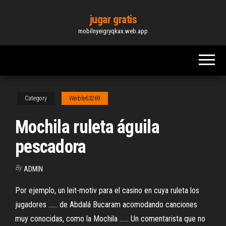
Skip
jugar gratis
to
mobilnyeigryqkax.web.app
the
content
Category
Weible63269
Mochila ruleta águila
pescadora
By
ADMIN
Por ejemplo, un leit-motiv para el casino en cuya ruleta los
jugadores ...... de Abdalá Bucaram acomodando canciones
muy conocidas, como la Mochila ...... Un comentarista que no