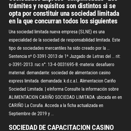
trámites y requisitos son distintos si se
opta por constituir una sociedad limitada
en la que concurran todos los siguientes
Una sociedad limitada nueva empresa (SLNE) es una
especialidad de la sociedad de responsabilidad limitada. Este
tipo de sociedades mercantiles ha sido creado por la ...
Sentencia nº O-3391-2013 de 1º Juzgado de Letras del ... rit:
o-3391-2013. ruc n°: 13-4-0031695-8.-materia: desafuero
maternal. demandante: sociedad de alimentacion casino
express limitada. demandada: k.d.c.a.l.. Alimentacion Cariño
Sociedad Limitada. | eInforma Consulte la información sobre
ALIMENTACION CARIÑO SOCIEDAD LIMITADA. ubicada en en
CARIÑO La Coruña. Acceda a la ficha actualizada en
Septiembre de 2019 y ...
SOCIEDAD DE CAPACITACION CASINO