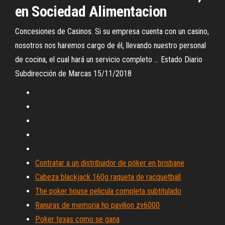
en Sociedad Alimentacion
Concesiones de Casinos. Si su empresa cuenta con un casino,
nosotros nos haremos cargo de él, llevando nuestro personal
de cocina, el cual hará un servicio completo ... Estado Diario
Subdirección de Marcas 15/11/2018
Contratar a un distribuidor de póker en brisbane
Cabeza blackjack 160g raqueta de racquetball
The poker house pelicula completa subtitulado
Ranuras de memoria hp pavilion zv6000
Poker texas como se gana